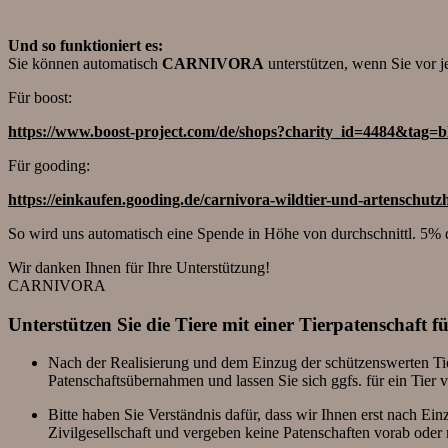
Und so funktioniert es:
Sie können automatisch
CARNIVORA
unterstützen, wenn Sie vor 
Für boost:
https://www.boost-project.com/de/shops?charity_id=4484&tag=b
Für gooding:
https://einkaufen.gooding.de/carnivora-wildtier-und-artenschutzh
So wird uns automatisch eine Spende in Höhe von durchschnittl. 5% d
Wir danken Ihnen für Ihre Unterstützung!
CARNIVORA
Unterstützen Sie die Tiere mit einer Tierpatenschaft 
Nach der Realisierung und dem Einzug der schützenswerten Tier
Patenschaftsübernahmen und lassen Sie sich ggfs. für ein Tier 
Bitte haben Sie Verständnis dafür, dass wir Ihnen erst nach Ein
Zivilgesellschaft und vergeben keine Patenschaften vorab ode