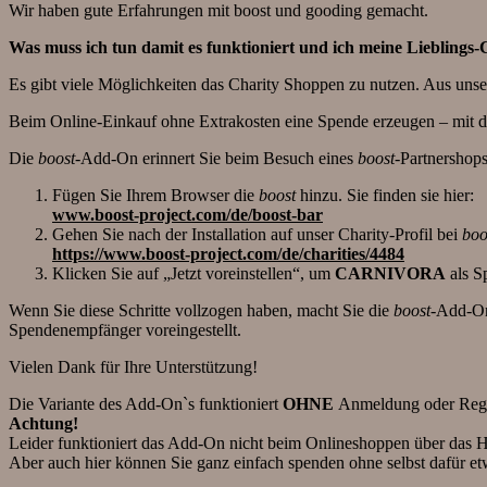
Wir haben gute Erfahrungen mit boost und gooding gemacht.
Was muss ich tun damit es funktioniert und ich meine Lieblings-
Es gibt viele Möglichkeiten das Charity Shoppen zu nutzen. Aus unser
Beim Online-Einkauf ohne Extrakosten eine Spende erzeugen – mit 
Die
boost
-Add-On erinnert Sie beim Besuch eines
boost
-Partnershops
Fügen Sie Ihrem Browser die
boost
hinzu. Sie finden sie hier:
www.boost-project.com/de/boost-bar
Gehen Sie nach der Installation auf unser Charity-Profil bei
boo
https://www.boost-project.com/de/charities/4484
Klicken Sie auf „Jetzt voreinstellen“, um
CARNIVORA
als S
Wenn Sie diese Schritte vollzogen haben, macht Sie die
boost
-Add-On
Spendenempfänger voreingestellt.
Vielen Dank für Ihre Unterstützung!
Die Variante des Add-On`s funktioniert
OHNE
Anmeldung oder Regi
Achtung!
Leider funktioniert das Add-On nicht beim Onlineshoppen über das 
Aber auch hier können Sie ganz einfach spenden ohne selbst dafür et